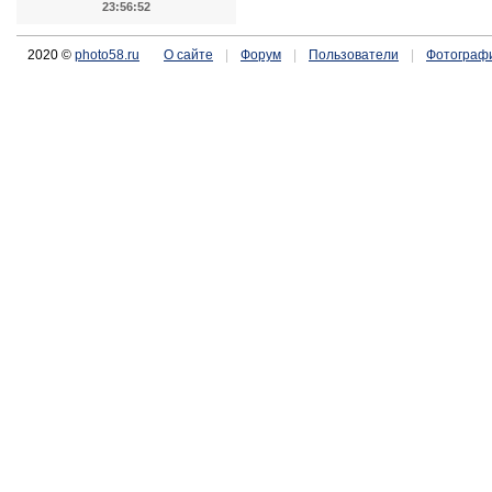
23:56:52
2020 ©
photo58.ru
О сайте
|
Форум
|
Пользователи
|
Фотограф